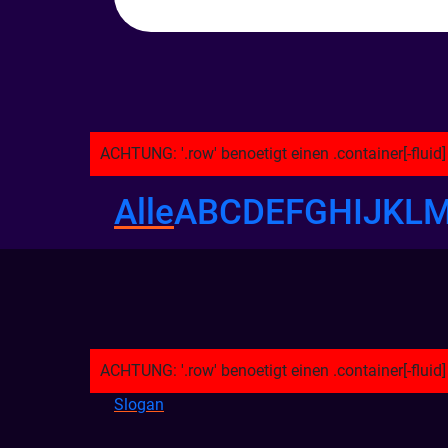
Alle
A
B
C
D
E
F
G
H
I
J
K
L
Slogan