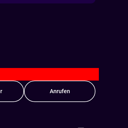
r
Anrufen
hmen
Anrufen