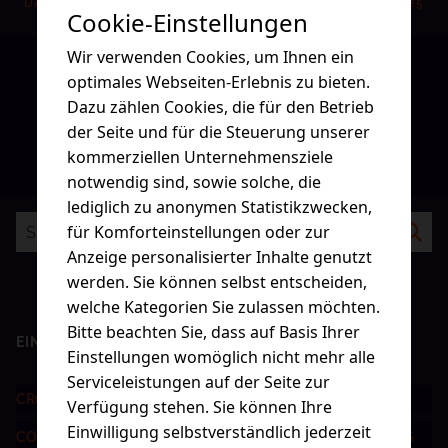
DANIELA
15.01.2025
Cookie-Einstellungen
Wir verwenden Cookies, um Ihnen ein
optimales Webseiten-Erlebnis zu bieten.
Dazu zählen Cookies, die für den Betrieb
1
2
3
…
10
Weiter
der Seite und für die Steuerung unserer
kommerziellen Unternehmensziele
notwendig sind, sowie solche, die
lediglich zu anonymen Statistikzwecken,
für Komforteinstellungen oder zur
Anzeige personalisierter Inhalte genutzt
werden. Sie können selbst entscheiden,
welche Kategorien Sie zulassen möchten.
Bitte beachten Sie, dass auf Basis Ihrer
EIN BLICK ZURÜCK
Einstellungen womöglich nicht mehr alle
Serviceleistungen auf der Seite zur
CROSSMEDIALE KOMMUNIKATION ALS ERFOLGSFAKTOR
Verfügung stehen. Sie können Ihre
Einwilligung selbstverständlich jederzeit
CONTENT-STRATEGIE LEICHT GEMACHT: DIE BESTEN TIPPS