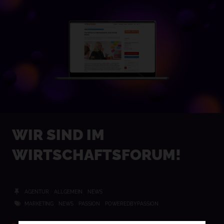
WIR SIND IM
WIRTSCHAFTSFORUM!
AGENTUR
ALLGEMEIN
NEWS
MARKETING
NEWS
PASSION
POWEREDBYPASSION