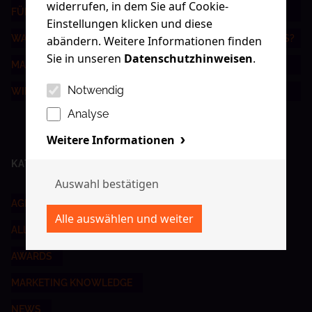
widerrufen, in dem Sie auf Cookie-
FÜR NACHHALTIGEN ERFOLG
Einstellungen klicken und diese
WAS IST DIGITAL ADVERTISING UND WIE FUNKTIONIERT ES?
abändern. Weitere Informationen finden
Sie in unseren
Datenschutzhinweisen
.
MARKE VS BRANDING - WAS IST DER UNTERSCHIED?
Notwendig
WIR SIND IM WIRTSCHAFTSFORUM!
Analyse
Weitere Informationen
KATEGORIEN
AGENTUR
ALLGEMEIN
AWARDS
MARKETING KNOWLEDGE
NEWS