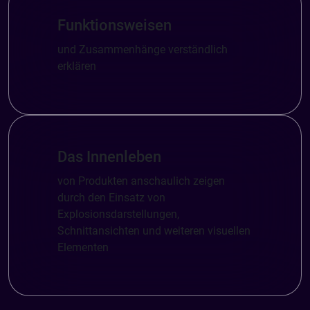
Funktionsweisen
und Zusammenhänge verständlich
erklären
Das Innenleben
von Produkten anschaulich zeigen
durch den Einsatz von
Explosionsdarstellungen,
Schnittansichten und weiteren visuellen
Elementen