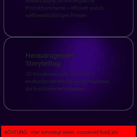
Ideale Lösung für umfangreiche
Produktsortimente – effizient und zu
wettbewerbsfähigen Preisen
Herausragendes
Storytelling:
3D-Visualisierungen schaffen
eindrucksvolle Inhalte wie Animationen,
die Ihre Marke hervorheben.