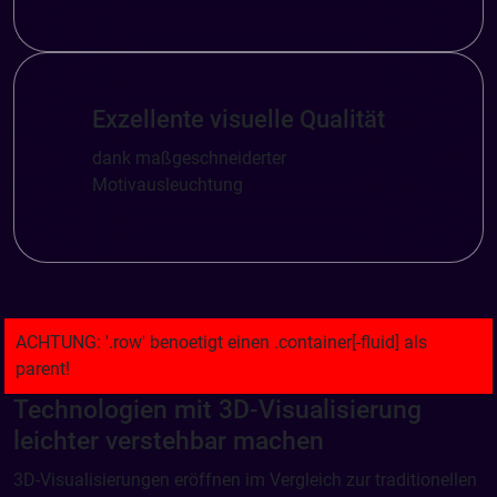
Exzellente visuelle Qualität
dank maßgeschneiderter
Motivausleuchtung
Technologien mit 3D-Visualisierung
leichter verstehbar machen
3D-Visualisierungen eröffnen im Vergleich zur traditionellen