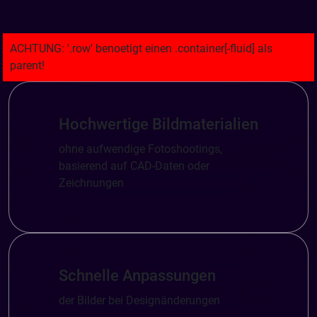
Hochwertige Bildmaterialien
ohne aufwendige Fotoshootings,
basierend auf CAD-Daten oder
Zeichnungen
Schnelle Anpassungen
der Bilder bei Designänderungen