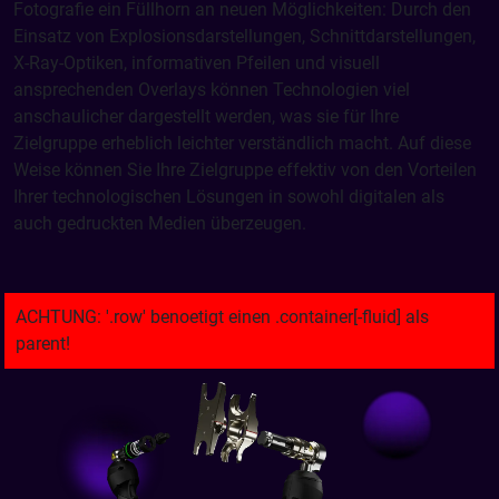
Fotografie ein Füllhorn an neuen Möglichkeiten: Durch den
Einsatz von Explosionsdarstellungen, Schnittdarstellungen,
X-Ray-Optiken, informativen Pfeilen und visuell
ansprechenden Overlays können Technologien viel
anschaulicher dargestellt werden, was sie für Ihre
Zielgruppe erheblich leichter verständlich macht. Auf diese
Weise können Sie Ihre Zielgruppe effektiv von den Vorteilen
Ihrer technologischen Lösungen in sowohl digitalen als
auch gedruckten Medien überzeugen.