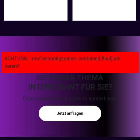
IST DIESES THEMA
INTERESSANT FÜR SIE?
Dann zögern Sie nicht uns zu kontaktieren!
Jetzt anfragen