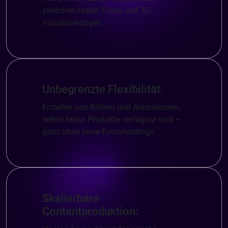
zwischen realen Fotos und 3D-
Visualisierungen
Unbegrenzte Flexibilität:
Erstellen von Bildern und Animationen,
selbst bevor Produkte verfügbar sind –
ganz ohne teure Fotoshootings
Skalierbare
Contentproduktion: