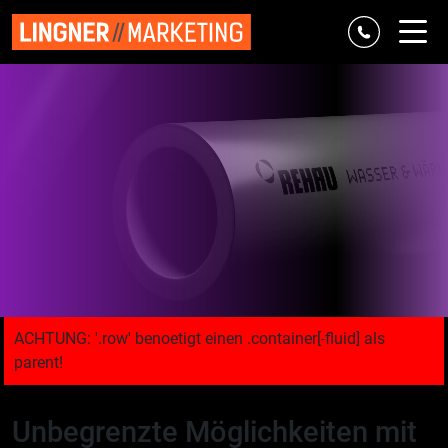
Referenzen
Marke & Strategie
Digital
Classic
Agentur
Blog
Unbegrenzte Möglichkeiten mit