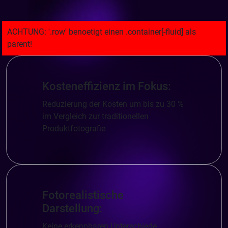
Kosteneffizienz im Fokus:
Reduzierung der Kosten um bis zu 30 %
im Vergleich zur traditionellen
Produktfotografie
Fotorealistische
Darstellung:
Keine erkennbaren Unterschiede