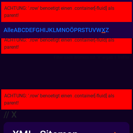
Alle
A
B
C
D
E
F
G
H
I
J
K
L
M
N
O
Ö
P
R
S
T
U
V
W
X
Z
Filter nach Wörtern mit "X" ergab 1 Treffer
// X