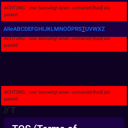
Alle
A
B
C
D
E
F
G
H
I
J
K
L
M
N
O
Ö
P
R
S
T
U
V
W
X
Z
Filter nach Wörtern mit "T" ergab 8 Treffer
// T