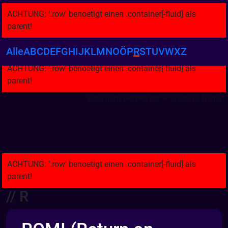
Alle
A
B
C
D
E
F
G
H
I
J
K
L
M
N
O
Ö
P
R
S
T
U
V
W
X
Z
Filter nach Wörtern mit "R" ergab 13 Treffer
// R