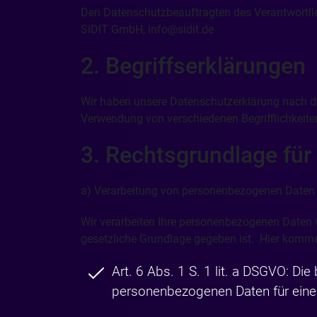
Den Datenschutzbeauftragten des Verantwortlich
SiDIT GmbH, info@sidit.de
2. Begriffserklärungen
Wir haben unsere Datenschutzerklärung nach de
Verwendung von verschiedenen Begrifflichkeite
3. Rechtsgrundlage für
a) Verarbeitung von personenbezogenen Date
Wir verarbeiten Ihre personenbezogenen Daten 
gesetzliche Grundlage gegeben ist. Hier komm
Art. 6 Abs. 1 S. 1 lit. a DSGVO: Di
personenbezogenen Daten für ein