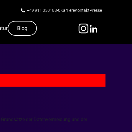
+49 911 350188-0
Karriere
Kontakt
Presse
tur
Blog
Schliessen
e Grundsätze der Datenvermeidung und der