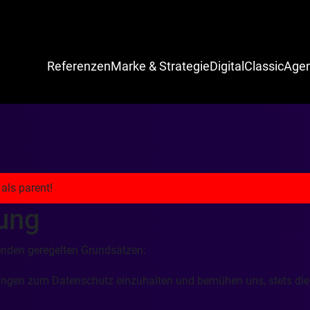
Referenzen
Marke & Strategie
Digital
Classic
Agen
ung
enden geregelten Grundsätzen:
mmungen zum Datenschutz einzuhalten und bemühen uns, stets di