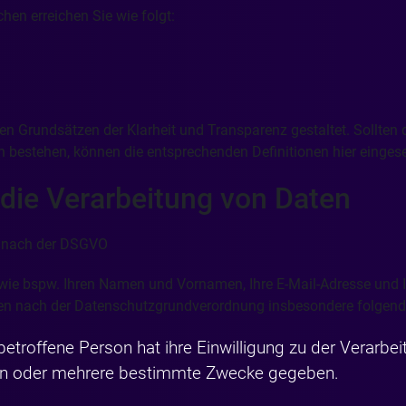
en erreichen Sie wie folgt:
n Grundsätzen der Klarheit und Transparenz gestaltet. Sollten 
n bestehen, können die entsprechenden Definitionen hier einge
 die Verarbeitung von Daten
n nach der DSGVO
wie bspw. Ihren Namen und Vornamen, Ihre E-Mail-Adresse und IP
en nach der Datenschutzgrundverordnung insbesondere folgende
e betroffene Person hat ihre Einwilligung zu der Verarbe
en oder mehrere bestimmte Zwecke gegeben.