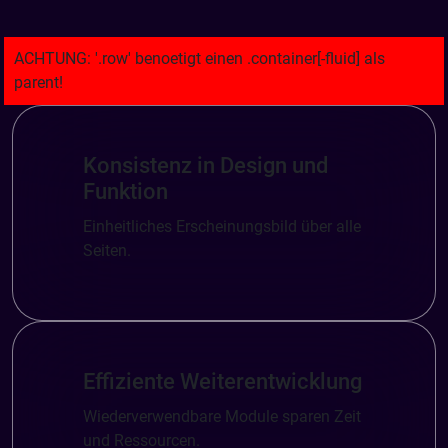
Konsistenz in Design und
Funktion
Einheitliches Erscheinungsbild über alle
Seiten.
Effiziente Weiterentwicklung
Wiederverwendbare Module sparen Zeit
und Ressourcen.