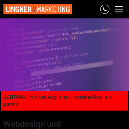
Referenzen
Marke & Strategie
Digital
Classic
Agentur
Blog
Webdesign und