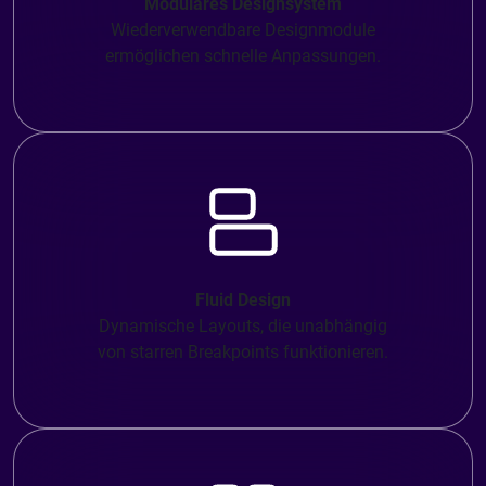
Modulares Designsystem
Wiederverwendbare Designmodule
ermöglichen schnelle Anpassungen.
Fluid Design
Dynamische Layouts, die unabhängig
von starren Breakpoints funktionieren.