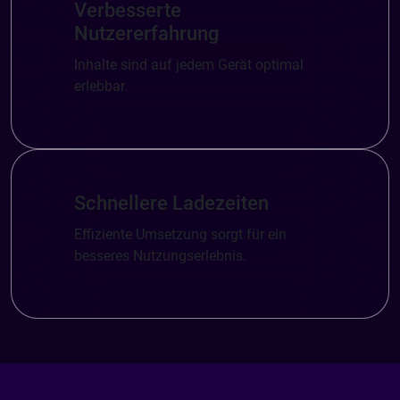
Verbesserte
Nutzererfahrung
Inhalte sind auf jedem Gerät optimal
erlebbar.
Schnellere Ladezeiten
Effiziente Umsetzung sorgt für ein
besseres Nutzungserlebnis.