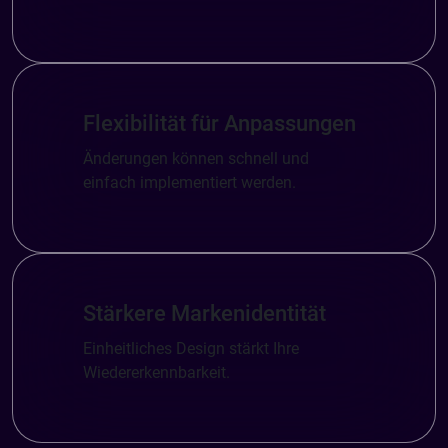
Flexibilität für Anpassungen
Änderungen können schnell und
einfach implementiert werden.
Stärkere Markenidentität
Einheitliches Design stärkt Ihre
Wiedererkennbarkeit.