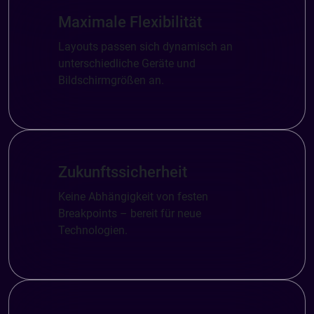
Maximale Flexibilität
Layouts passen sich dynamisch an
unterschiedliche Geräte und
Bildschirmgrößen an.
Zukunftssicherheit
Keine Abhängigkeit von festen
Breakpoints – bereit für neue
Technologien.