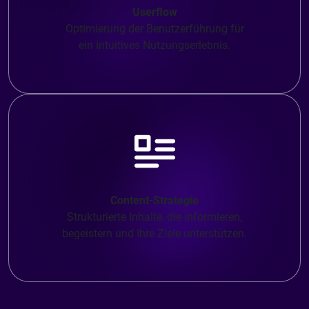
Userflow
Optimierung der Benutzerführung für
ein intuitives Nutzungserlebnis.
Content-Strategie
Strukturierte Inhalte, die informieren,
begeistern und Ihre Ziele unterstützen.