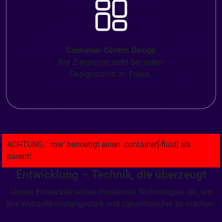
Customer-Centric Design
Ihre Zielgruppe steht bei jedem
Designschritt im Fokus.
Entwicklung – Technik, die überzeugt
Unsere Entwickler setzen modernste Technologien ein, um
Ihre Webseite leistungsstark und zukunftssicher zu machen: