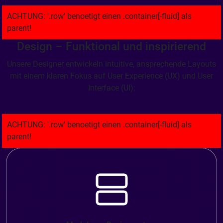
Design – Funktional und inspirierend
Unsere Designer entwickeln intuitive, ansprechende Layouts
mit einem klaren Fokus auf User Experience (UX) und User
Interface (UI):