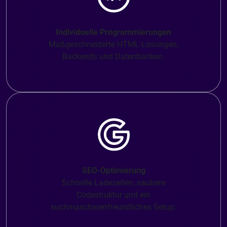
Individuelle Programmierungen
Maßgeschneiderte HTML-Lösungen,
Backends und Datenbanken.
SEO-Optimierung
Schnelle Ladezeiten, saubere
Codestruktur und ein
suchmaschinenfreundliches Setup.