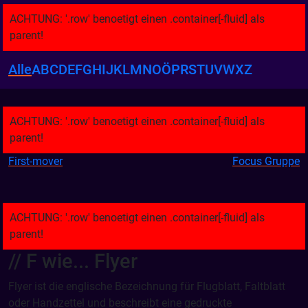
Alle
A
B
C
D
E
F
G
H
I
J
K
L
M
N
O
Ö
P
R
S
T
U
V
W
X
Z
First-mover
Focus Gruppe
// F wie...
Flyer
Flyer ist die englische Bezeichnung für Flugblatt, Faltblatt
oder Handzettel und beschreibt eine gedruckte