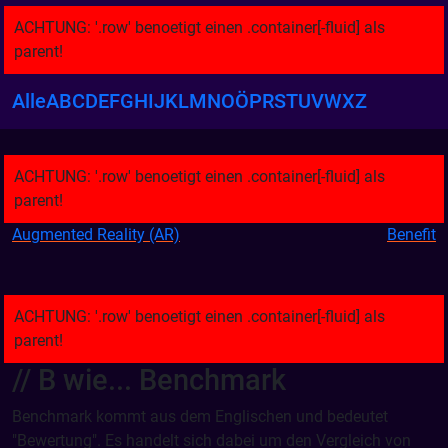
Alle
A
B
C
D
E
F
G
H
I
J
K
L
M
N
O
Ö
P
R
S
T
U
V
W
X
Z
Augmented Reality (AR)
Benefit
// B wie...
Benchmark
Benchmark kommt aus dem Englischen und bedeutet
"Bewertung". Es handelt sich dabei um den Vergleich von