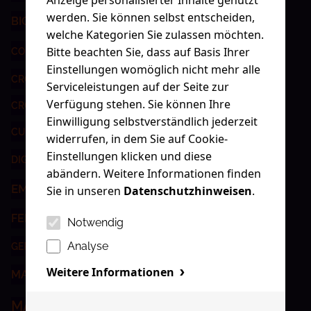
Anzeige personalisierter Inhalte genutzt
werden. Sie können selbst entscheiden,
BIG 50
BRANDING
CONTENT-MARKETING
welche Kategorien Sie zulassen möchten.
CROSSMEDIAL
Bitte beachten Sie, dass auf Basis Ihrer
CONTENT-STRATEGIE
Einstellungen womöglich nicht mehr alle
CROSSMEDIALE KAMPAGNE
Serviceleistungen auf der Seite zur
Verfügung stehen. Sie können Ihre
CROSSMEDIALE KOMMUNIKATION
CUBA
Einwilligung selbstverständlich jederzeit
CUSTOMER CENTRICITY
DASHBOARD
widerrufen, in dem Sie auf Cookie-
Einstellungen klicken und diese
DIGITALISIERUNG
DIGITAL ADVERTISING
abändern. Weitere Informationen finden
EMOTIONAL BRANDBUILDING
Sie in unseren
Datenschutzhinweisen
.
ETATGEWINN
FEIER
GERMAN BRAND AWARD
Notwendig
Analyse
KI
GERMAN DESIGN AWARD
KI IM MARKETING
Weitere Informationen
MARKE
MARKENSTRATEGIE
MARKENWORKSHOP
MARKETING
MARKETING KNOWLEDGE