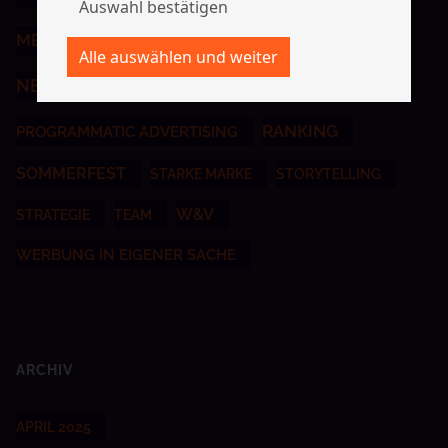
MEDIAPLANUNG
NEUKUNDE
NEUKUNDEN
NEWS
PASSION
POWEREDBYPASSION
RANKING
PROGRAMMATIC ADVERTISING
SOMMERFEST
STARKE MARKE
STORYTELLING
W&V
STRATEGIE
TEAM
WERBUNG IN EIGENER SACHE
ARCHIV
APRIL 2025