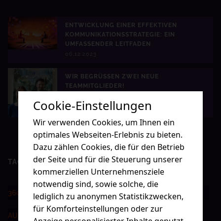
ENTWICKLUNG EINER EFFEKTIVEN
KOMMUNIKATIONSSTRATEGIE: EIN
UMFASSENDER LEITFADEN
06.12.2023
WIR BEGRÜSSEN ZWEI NEUE T
EAMMITGLIEDER!
02.05.2023
Cookie-Einstellungen
Wir verwenden Cookies, um Ihnen ein
optimales Webseiten-Erlebnis zu bieten.
Dazu zählen Cookies, die für den Betrieb
der Seite und für die Steuerung unserer
TAG CLOUD
kommerziellen Unternehmensziele
notwendig sind, sowie solche, die
AGENTURLEBEN
360-GRAD
ADDRESSABLE TV
lediglich zu anonymen Statistikzwecken,
für Komforteinstellungen oder zur
AUSZEICHNUNG
AWARDS
AUSBILDUNG