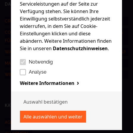
Serviceleistungen auf der Seite zur
DAS NEUSTE
Verfügung stehen. Sie können Ihre
Einwilligung selbstverständlich jederzeit
CROSSMEDIALE KOMMUNIKATION ALS ERFOLGSFAKTOR
widerrufen, in dem Sie auf Cookie-
CONTENT-STRATEGIE LEICHT GEMACHT: DIE BESTEN TIPPS
Einstellungen klicken und diese
abändern. Weitere Informationen finden
FÜR NACHHALTIGEN ERFOLG
Sie in unseren
Datenschutzhinweisen
.
WAS IST DIGITAL ADVERTISING UND WIE FUNKTIONIERT ES?
Notwendig
MARKE VS BRANDING - WAS IST DER UNTERSCHIED?
Analyse
WIR SIND IM WIRTSCHAFTSFORUM!
Weitere Informationen
KATEGORIEN
AGENTUR