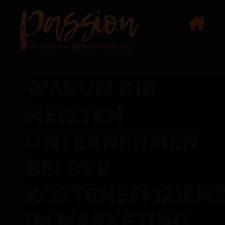
WARUM DIE
MEISTEN
UNTERNEHMEN
BEI DER
KOSTENEFFIZIEN
IM MARKETING