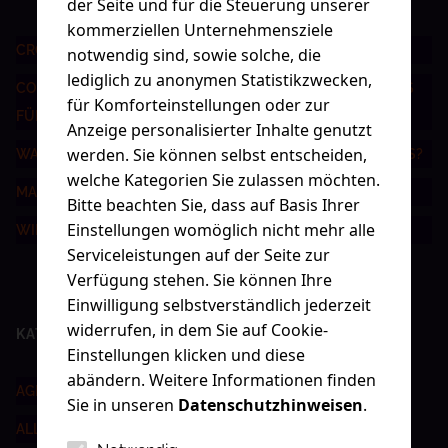
der Seite und für die Steuerung unserer
kommerziellen Unternehmensziele
CROSSMEDIALE KOMMUNIKATION ALS ERFOLGSFAKTOR
notwendig sind, sowie solche, die
lediglich zu anonymen Statistikzwecken,
CONTENT-STRATEGIE LEICHT GEMACHT: DIE BESTEN TIPPS
für Komforteinstellungen oder zur
FÜR NACHHALTIGEN ERFOLG
Anzeige personalisierter Inhalte genutzt
werden. Sie können selbst entscheiden,
WAS IST DIGITAL ADVERTISING UND WIE FUNKTIONIERT ES?
welche Kategorien Sie zulassen möchten.
MARKE VS BRANDING - WAS IST DER UNTERSCHIED?
Bitte beachten Sie, dass auf Basis Ihrer
Einstellungen womöglich nicht mehr alle
WIR SIND IM WIRTSCHAFTSFORUM!
Serviceleistungen auf der Seite zur
Verfügung stehen. Sie können Ihre
Einwilligung selbstverständlich jederzeit
widerrufen, in dem Sie auf Cookie-
KATEGORIEN
Einstellungen klicken und diese
abändern. Weitere Informationen finden
AGENTUR
Sie in unseren
Datenschutzhinweisen
.
ALLGEMEIN