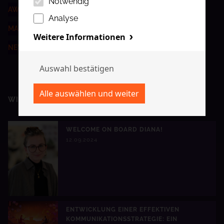
Notwendig
AWARDS
Analyse
MARKETING KNOWLEDGE
Weitere Informationen
NEWS
WIR ERINNERN UNS
(EINE AUSWAHL)
WELCOME ON BOARD DIANA!
12.09.2024
ENTWICKLUNG EINER EFFEKTIVEN
KOMMUNIKATIONSSTRATEGIE: EIN