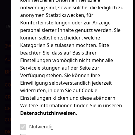
notwendig sind, sowie solche, die lediglich zu
anonymen Statistikzwecken, für
Komforteinstellungen oder zur Anzeige
TAG CLOUD
personalisierter Inhalte genutzt werden. Sie
können selbst entscheiden, welche
AGENTURLEBEN
Kategorien Sie zulassen möchten. Bitte
360-GRAD
ADDRESSABLE TV
beachten Sie, dass auf Basis Ihrer
AUSZEICHNUNG
AWARDS
Einstellungen womöglich nicht mehr alle
AUSBILDUNG
Serviceleistungen auf der Seite zur
BIG 50
BRANDING
CONTENT-MARKETING
Verfügung stehen. Sie können Ihre
Einwilligung selbstverständlich jederzeit
CROSSMEDIAL
CONTENT-STRATEGIE
widerrufen, in dem Sie auf Cookie-
Einstellungen klicken und diese abändern.
CROSSMEDIALE KAMPAGNE
Weitere Informationen finden Sie in unseren
CROSSMEDIALE KOMMUNIKATION
CUBA
Datenschutzhinweisen
.
CUSTOMER CENTRICITY
DASHBOARD
Notwendig
DIGITALISIERUNG
DIGITAL ADVERTISING