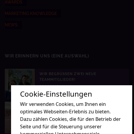
AWARDS
MARKETING KNOWLEDGE
NEWS
WIR ERINNERN UNS
(EINE AUSWAHL)
WIR BEGRÜSSEN ZWEI NEUE T
EAMMITGLIEDER!
02.05.2023
Cookie-Einstellungen
Wir verwenden Cookies, um Ihnen ein
TEAM LINGNER BEIM 12. B2RUN
optimales Webseiten-Erlebnis zu bieten.
25.07.2024
Dazu zählen Cookies, die für den Betrieb der
Seite und für die Steuerung unserer
kommerziellen Unternehmensziele