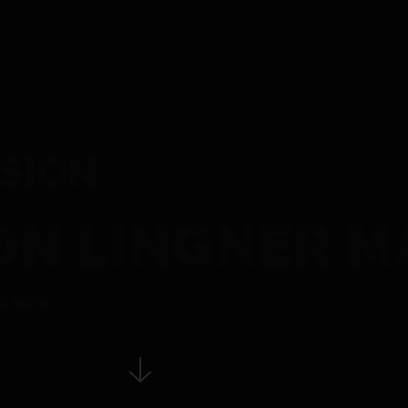
SION
ON LINGNER 
D MEHR