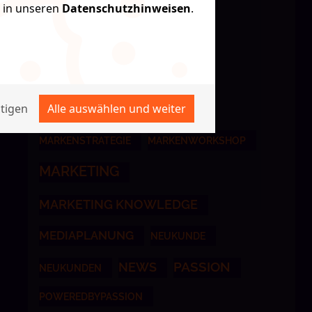
e in unseren
Datenschutzhinweisen
.
FEIER
ETATGEWINN
GERMAN BRAND AWARD
KI
GERMAN DESIGN AWARD
MARKE
KI IM MARKETING
MARKENSTRATEGIE
MARKENWORKSHOP
MARKETING
MARKETING KNOWLEDGE
MEDIAPLANUNG
NEUKUNDE
NEWS
PASSION
NEUKUNDEN
POWEREDBYPASSION