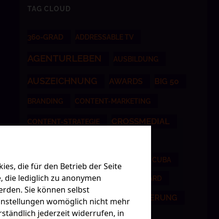
TAG CLOUD
360-GRAD
ADDRESSABLE TV
AGENTURLEBEN
AUSBILDUNG
AUSZEICHNUNG
AWARDS
BIG 50
BRANDING
CONTENT-MARKETING
CROSSMEDIAL
CONTENT-STRATEGIE
CROSSMEDIALE KAMPAGNE
CROSSMEDIALE KOMMUNIKATION
CUBA
es, die für den Betrieb der Seite
 die lediglich zu anonymen
CUSTOMER CENTRICITY
DASHBOARD
erden. Sie können selbst
DIGITALISIERUNG
DIGITAL ADVERTISING
 Einstellungen womöglich nicht mehr
ständlich jederzeit widerrufen, in
EMOTIONAL BRANDBUILDING