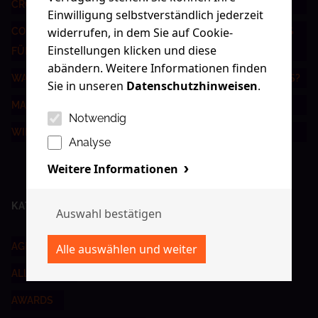
CROSSMEDIALE KOMMUNIKATION ALS ERFOLGSFAKTOR
Einwilligung selbstverständlich jederzeit
widerrufen, in dem Sie auf Cookie-
CONTENT-STRATEGIE LEICHT GEMACHT: DIE BESTEN TIPPS
Einstellungen klicken und diese
FÜR NACHHALTIGEN ERFOLG
abändern. Weitere Informationen finden
WAS IST DIGITAL ADVERTISING UND WIE FUNKTIONIERT ES?
Sie in unseren
Datenschutzhinweisen
.
MARKE VS BRANDING - WAS IST DER UNTERSCHIED?
Notwendig
WIR SIND IM WIRTSCHAFTSFORUM!
Analyse
Weitere Informationen
KATEGORIEN
AGENTUR
ALLGEMEIN
AWARDS