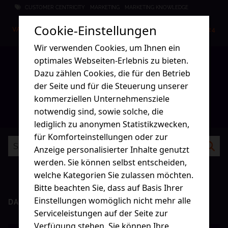
CUSTOMER CENTRICITY
MARKETING
MARKETING KNOWLEDGE
Cookie-Einstellungen
VANESSA SCHMIDT
21.11.2024
Wir verwenden Cookies, um Ihnen ein
optimales Webseiten-Erlebnis zu bieten.
Dazu zählen Cookies, die für den Betrieb
der Seite und für die Steuerung unserer
1
2
3
…
5
Weiter
kommerziellen Unternehmensziele
notwendig sind, sowie solche, die
lediglich zu anonymen Statistikzwecken,
für Komforteinstellungen oder zur
Anzeige personalisierter Inhalte genutzt
werden. Sie können selbst entscheiden,
welche Kategorien Sie zulassen möchten.
Bitte beachten Sie, dass auf Basis Ihrer
Einstellungen womöglich nicht mehr alle
DAS NEUSTE
Serviceleistungen auf der Seite zur
Verfügung stehen. Sie können Ihre